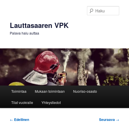
Siirry
sisältöön
Haku
Lauttasaaren VPK
Palava halu auttaa
Päävalikko
Toimintaa
Mukaan toimintaan
Nuoriso-osasto
Tilat vuokralle
Yhteystiedot
Artikkelien
←
Edellinen
Seuraava
→
selaus