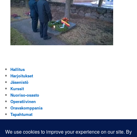
Hallitus
Harjoitukset
Jäsenistö
Kurssit
Nuoriso-osasto
Operatiivinen
Oravakomppania
Tapahtumat
Valistus
Yhdistys
Yhteistyökumppanit