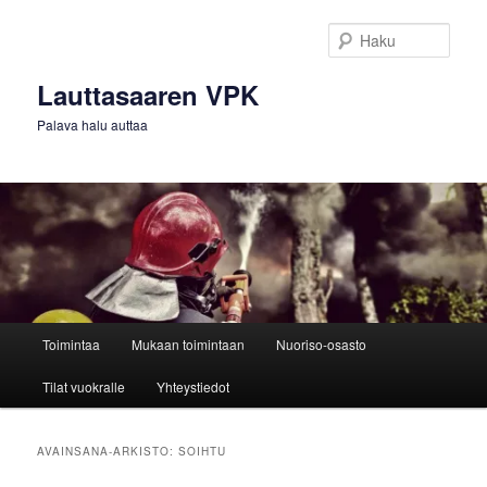
Siirry
Siirry
sisältöön
toissijaiseen
Haku
sisältöön
Lauttasaaren VPK
Palava halu auttaa
Päävalikko
Toimintaa
Mukaan toimintaan
Nuoriso-osasto
Tilat vuokralle
Yhteystiedot
AVAINSANA-ARKISTO:
SOIHTU