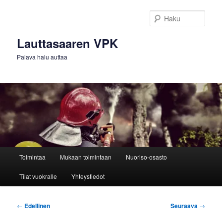
Siirry
sisältöön
Haku
Lauttasaaren VPK
Palava halu auttaa
Päävalikko
Toimintaa
Mukaan toimintaan
Nuoriso-osasto
Tilat vuokralle
Yhteystiedot
Artikkelien
←
Edellinen
Seuraava
→
selaus