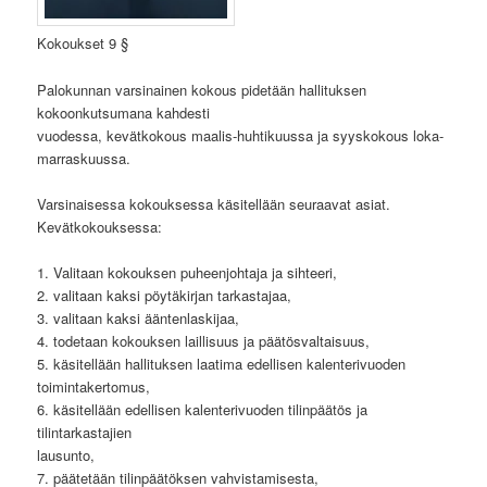
Kokoukset 9 §
Palokunnan varsinainen kokous pidetään hallituksen
kokoonkutsumana kahdesti
vuodessa, kevätkokous maalis-huhtikuussa ja syyskokous loka-
marraskuussa.
Varsinaisessa kokouksessa käsitellään seuraavat asiat.
Kevätkokouksessa:
1. Valitaan kokouksen puheenjohtaja ja sihteeri,
2. valitaan kaksi pöytäkirjan tarkastajaa,
3. valitaan kaksi ääntenlaskijaa,
4. todetaan kokouksen laillisuus ja päätösvaltaisuus,
5. käsitellään hallituksen laatima edellisen kalenterivuoden
toimintakertomus,
6. käsitellään edellisen kalenterivuoden tilinpäätös ja
tilintarkastajien
lausunto,
7. päätetään tilinpäätöksen vahvistamisesta,