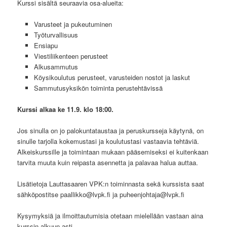
Kurssi sisältä seuraavia osa-alueita:
Varusteet ja pukeutuminen
Työturvallisuus
Ensiapu
Viestiliikenteen perusteet
Alkusammutus
Köysikoulutus perusteet, varusteiden nostot ja laskut
Sammutusyksikön toiminta perustehtävissä
Kurssi alkaa ke 11.9. klo 18:00.
Jos sinulla on jo palokuntataustaa ja peruskursseja käytynä, on
sinulle tarjolla kokemustasi ja koulutustasi vastaavia tehtäviä.
Alkeiskurssille ja toimintaan mukaan pääsemiseksi ei kuitenkaan
tarvita muuta kuin reipasta asennetta ja palavaa halua auttaa.
Lisätietoja Lauttasaaren VPK:n toiminnasta sekä kurssista saat
sähköpostitse paallikko@lvpk.fi ja puheenjohtaja@lvpk.fi
Kysymyksiä ja ilmoittautumisia otetaan mielellään vastaan aina
kurssin alkuun asti.