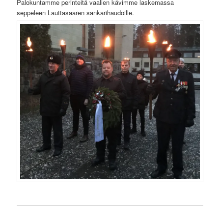
Palokuntamme perinteitä vaalien kävimme laskemassa
seppeleen Lauttasaaren sankarihaudoille.