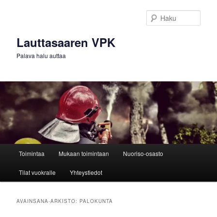
Siirry
Siirry
sisältöön
toissijaiseen
Haku
sisältöön
Lauttasaaren VPK
Palava halu auttaa
Päävalikko
Toimintaa
Mukaan toimintaan
Nuoriso-osasto
Tilat vuokralle
Yhteystiedot
AVAINSANA-ARKISTO:
PALOKUNTA