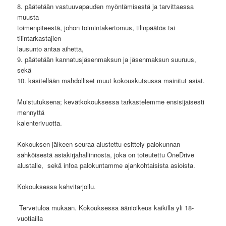
8. päätetään vastuuvapauden myöntämisestä ja tarvittaessa
muusta
toimenpiteestä, johon toimintakertomus, tilinpäätös tai
tilintarkastajien
lausunto antaa aihetta,
9. päätetään kannatusjäsenmaksun ja jäsenmaksun suuruus,
sekä
10. käsitellään mahdolliset muut kokouskutsussa mainitut asiat.
Muistutuksena; kevätkokouksessa tarkastelemme ensisijaisesti
mennyttä
kalenterivuotta.
Kokouksen jälkeen seuraa alustettu esittely palokunnan
sähköisestä asiakirjahallinnosta, joka on toteutettu OneDrive
alustalle, sekä infoa palokuntamme ajankohtaisista asioista.
Kokouksessa kahvitarjoilu.
Tervetuloa mukaan. Kokouksessa äänioikeus kaikilla yli 18-
vuotiailla