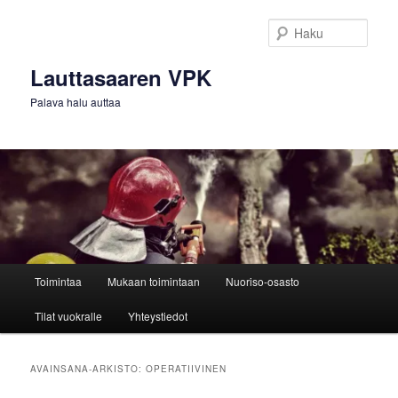
Siirry
Siirry
sisältöön
toissijaiseen
Haku
sisältöön
Lauttasaaren VPK
Palava halu auttaa
Päävalikko
Toimintaa
Mukaan toimintaan
Nuoriso-osasto
Tilat vuokralle
Yhteystiedot
AVAINSANA-ARKISTO:
OPERATIIVINEN