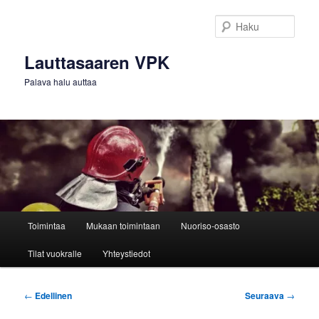
Siirry
sisältöön
Haku
Lauttasaaren VPK
Palava halu auttaa
Päävalikko
Toimintaa
Mukaan toimintaan
Nuoriso-osasto
Tilat vuokralle
Yhteystiedot
Artikkelien
←
Edellinen
Seuraava
→
selaus