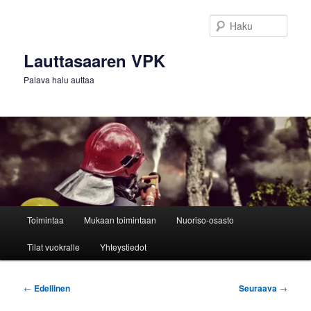
Siirry
sisältöön
Haku
Lauttasaaren VPK
Palava halu auttaa
Päävalikko
Toimintaa
Mukaan toimintaan
Nuoriso-osasto
Tilat vuokralle
Yhteystiedot
Artikkelien
←
Edellinen
Seuraava
→
selaus