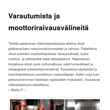
Varautumista ja
moottoriraivausvälineitä
Tänään palokunnan viikkoharjoituksissa aiheina olivat
poikkeusolojen varautumistoimenpiteet ja valmius. Pääaiheina
olivat kuitenkin moottorikäyttöiset raivausvälineet, kuten
moottori- ja sähkösahat sekä laikkaleikkurit. Harjoituksen
kivijalkana olivat myös työturvallisuus sekä turvavälineet ja
oikeaoppiset työskentelymentelmät. Perusteista käytäntöön ja
toistoharjoittelusta sovellettuun nopeuskilpaan. Kaikki sujui kuin
pelastustoiminnan käsikirjan oppisisällön mukaisesti. Seuraavaa
viikkoharjoitusta odotellessa.
– Marko P –