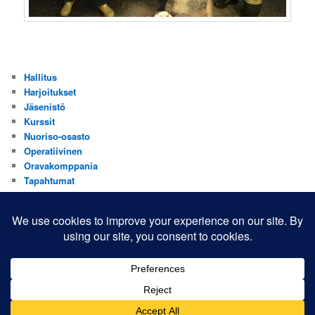
Hallitus
Harjoitukset
Jäsenistö
Kurssit
Nuoriso-osasto
Operatiivinen
Oravakomppania
Tapahtumat
Valistus
Yhdistys
Yhteistyökumppanit
Yleinen
Voimanlähteenä WordPress