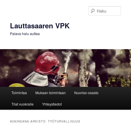
Siirry
Siirry
sisältöön
toissijaiseen
Haku
sisältöön
Lauttasaaren VPK
Palava halu auttaa
Päävalikko
Toimintaa
Mukaan toimintaan
Nuoriso-osasto
Tilat vuokralle
Yhteystiedot
AVAINSANA-ARKISTO:
TYÖTURVALLISUUS