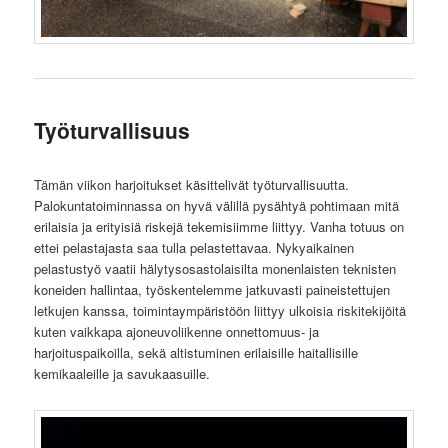
Työturvallisuus
Tämän viikon harjoitukset käsittelivät työturvallisuutta.
Palokuntatoiminnassa on hyvä välillä pysähtyä pohtimaan mitä
erilaisia ja erityisiä riskejä tekemisiimme liittyy. Vanha totuus on
ettei pelastajasta saa tulla pelastettavaa. Nykyaikainen
pelastustyö vaatii hälytysosastolaisilta monenlaisten teknisten
koneiden hallintaa, työskentelemme jatkuvasti paineistettujen
letkujen kanssa, toimintaympäristöön liittyy ulkoisia riskitekijöitä
kuten vaikkapa ajoneuvoliikenne onnettomuus- ja
harjoituspaikoilla, sekä altistuminen erilaisille haitallisille
kemikaaleille ja savukaasuille.