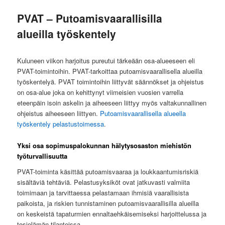
PVAT – Putoamisvaarallisilla
alueilla työskentely
Kuluneen viikon harjoitus pureutui tärkeään osa-alueeseen eli
PVAT-toimintoihin. PVAT-tarkoittaa putoamisvaarallisella alueilla
työskentelyä. PVAT toimintoihin liittyvät säännökset ja ohjeistus
on osa-alue joka on kehittynyt viimeisien vuosien varrella
eteenpäin isoin askelin ja aiheeseen liittyy myös valtakunnallinen
ohjeistus aiheeseen liittyen.
Putoamisvaarallisella alueella
työskentely pelastustoimessa
.
Yksi osa sopimuspalokunnan hälytysosaston miehistön
työturvallisuutta
PVAT-toiminta käsittää putoamisvaaraa ja loukkaantumisriskiä
sisältäviä tehtäviä. Pelastusyksiköt ovat jatkuvasti valmiita
toimimaan ja tarvittaessa pelastamaan ihmisiä vaarallisista
paikoista, ja riskien tunnistaminen putoamisvaarallisilla alueilla
on keskeistä tapaturmien ennaltaehkäisemiseksi harjoittelussa ja
tosielämän tilanteissa.