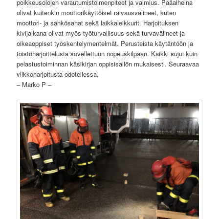
poikkeusolojen varautumistoimenpiteet ja valmius. Pääaiheina
olivat kuitenkin moottorikäyttöiset raivausvälineet, kuten
moottori- ja sähkösahat sekä laikkaleikkurit. Harjoituksen
kivijalkana olivat myös työturvallisuus sekä turvavälineet ja
oikeaoppiset työskentelymentelmät. Perusteista käytäntöön ja
toistoharjoittelusta sovellettuun nopeuskilpaan. Kaikki sujui kuin
pelastustoiminnan käsikirjan oppisisällön mukaisesti. Seuraavaa
viikkoharjoitusta odotellessa.
– Marko P –