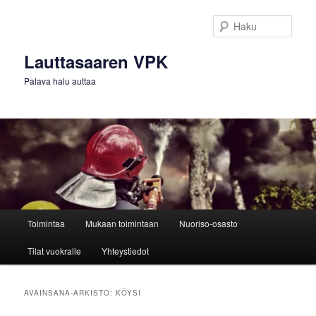
Siirry
Siirry
sisältöön
toissijaiseen
Haku
sisältöön
Lauttasaaren VPK
Palava halu auttaa
Päävalikko
Toimintaa
Mukaan toimintaan
Nuoriso-osasto
Tilat vuokralle
Yhteystiedot
AVAINSANA-ARKISTO:
KÖYSI