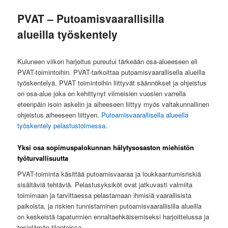
PVAT – Putoamisvaarallisilla
alueilla työskentely
Kuluneen viikon harjoitus pureutui tärkeään osa-alueeseen eli
PVAT-toimintoihin. PVAT-tarkoittaa putoamisvaarallisella alueilla
työskentelyä. PVAT toimintoihin liittyvät säännökset ja ohjeistus
on osa-alue joka on kehittynyt viimeisien vuosien varrella
eteenpäin isoin askelin ja aiheeseen liittyy myös valtakunnallinen
ohjeistus aiheeseen liittyen.
Putoamisvaarallisella alueella
työskentely pelastustoimessa
.
Yksi osa sopimuspalokunnan hälytysosaston miehistön
työturvallisuutta
PVAT-toiminta käsittää putoamisvaaraa ja loukkaantumisriskiä
sisältäviä tehtäviä. Pelastusyksiköt ovat jatkuvasti valmiita
toimimaan ja tarvittaessa pelastamaan ihmisiä vaarallisista
paikoista, ja riskien tunnistaminen putoamisvaarallisilla alueilla
on keskeistä tapaturmien ennaltaehkäisemiseksi harjoittelussa ja
tosielämän tilanteissa.