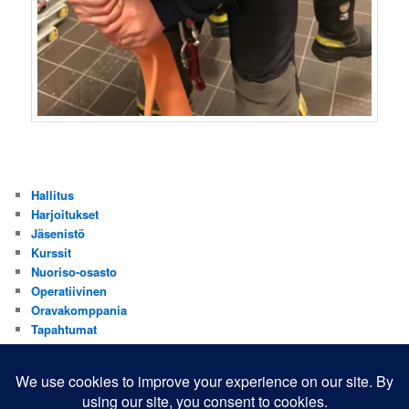
Hallitus
Harjoitukset
Jäsenistö
Kurssit
Nuoriso-osasto
Operatiivinen
Oravakomppania
Tapahtumat
Valistus
Yhdistys
Yhteistyökumppanit
Yleinen