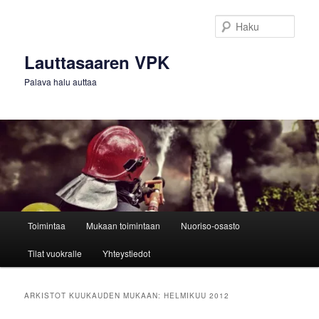
Siirry
Siirry
sisältöön
toissijaiseen
Haku
sisältöön
Lauttasaaren VPK
Palava halu auttaa
Päävalikko
Toimintaa
Mukaan toimintaan
Nuoriso-osasto
Tilat vuokralle
Yhteystiedot
ARKISTOT KUUKAUDEN MUKAAN:
HELMIKUU 2012