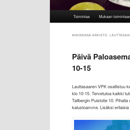
Päävalikko
Toimintaa
Mukaan toimintaa
AVAINSANA-ARKISTO:
LAUTTASAA
Päivä Paloasemal
10-15
Lauttasaaren VPK osallistuu 
klo 10-15. Tervetuloa kaikki
Tallbergin Puistotie 10. Piha
kalustoamme. Lisäksi erilaisi