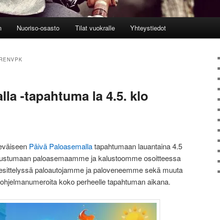
n
Nuoriso-osasto
Tilat vuokralle
Yhteystiedot
RENVPK
la -tapahtuma la 4.5. klo
keväiseen
Päivä Paloasemalla
tapahtumaan lauantaina 4.5
 tutustumaan paloasemaamme ja kalustoomme osoitteessa
lla esittelyssä paloautojamme ja paloveneemme sekä muuta
a ohjelmanumeroita koko perheelle tapahtuman aikana.