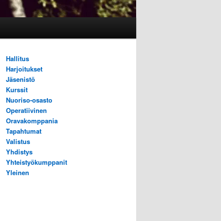
Hallitus
Harjoitukset
Jäsenistö
Kurssit
Nuoriso-osasto
Operatiivinen
Oravakomppania
Tapahtumat
Valistus
Yhdistys
Yhteistyökumppanit
Yleinen