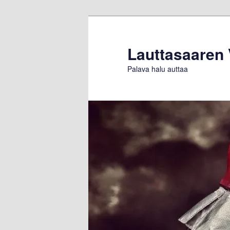
Siirry
Siirry
sisältöön
toissijaiseen
sisältöön
Lauttasaaren
Palava halu auttaa