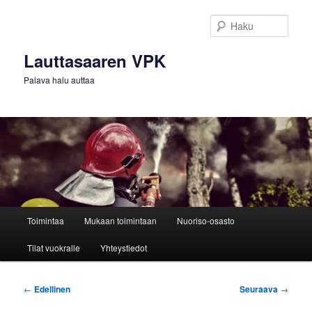
Siirry
sisältöön
Haku
Lauttasaaren VPK
Palava halu auttaa
Päävalikko
Toimintaa
Mukaan toimintaan
Nuoriso-osasto
Tilat vuokralle
Yhteystiedot
Artikkelien
←
Edellinen
Seuraava
→
selaus