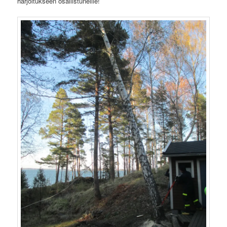
harjoitukseen osallistuneille!