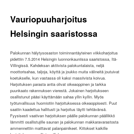
Vauriopuuharjoitus
Helsingin saaristossa
Palokunnan hälytysosaston toiminnantäyteinen viikkoharjoitus
pidettiin 7.5.2014 Helsingin luonnonkauniissa saaristossa, Itä-
Villingissä. Kahdeksan aktiivista palokuntalaista, neljä
moottorisahaa, taljoja, köyttä ja joukko muita välineitä joutuivat
koetukselle, kun vastassa oli kaksi massiivista koivua.
Harjoituksen parasta antia olivat oikeaoppinen ja tarkka
puunkaato rakennuksen vierestä. Jokainen harjoitukseen
osallistunut pääsi käyttämään sahaa yllin kyllin. Myös
työturvallisuus huomiotiin harjoituksessa oikeaoppisesti. Puut
saatiin kaadettua hallitusti ja harjoitus täytti tehtävänsä.
Fyysisesti vaativan harjoituksen päälle palokunnan päällikkö
lämmitti osallistujille saunan ja palokunnan makkaravarastosta
ammennettiin maittavat palanpainikeet. Kiitokset kaikille