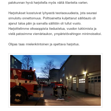
palokunnan hyvä harjoitella myös näitä tilanteita varten.
Harjoitukset koostuivat lyhyestä teoriaosuudesta, jota seurasi
simuloitu onnettomuus. Polttoainetta kuljettanut säiliöauto oli
ajanut taloa päin ja samalla säiliöön oli tullut vuoto.
Harjoittelimme oikeaoppista tiedustelua, vuodon tukkimista ja
vielä patosimme viemäriaukon, ympäristövahingon minimoiseksi.
Olipas taas mielenkiintoinen ja opettava harjoitus.