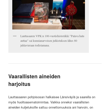
Lauttasaaren VPK:n 100-vuotishistoriikki ”Palava halu
auttaa” sai kunnianarvoisen julkistuksen lähes 80
juhlavieraan todistamana.
Vaarallisten aineiden
harjoitus
Lauttasaaren pohjoisosan halkaisee Länsiväylä ja saarella on
myös huoltoasematoimintaa. Vaikka onneksi vaarallisten
aineiden kuljetuksille sattuu onnettomuuksia ani harvoin, on