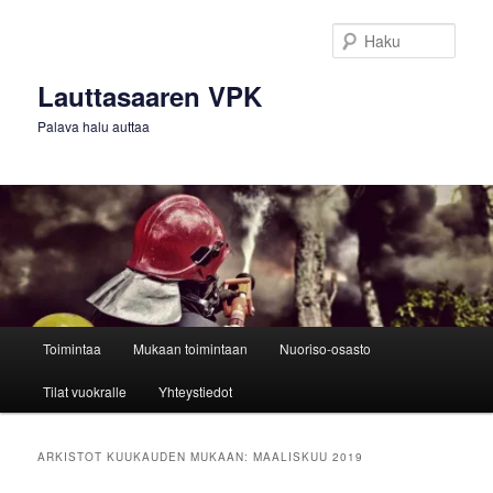
Siirry
Siirry
sisältöön
toissijaiseen
Haku
sisältöön
Lauttasaaren VPK
Palava halu auttaa
Päävalikko
Toimintaa
Mukaan toimintaan
Nuoriso-osasto
Tilat vuokralle
Yhteystiedot
ARKISTOT KUUKAUDEN MUKAAN:
MAALISKUU 2019