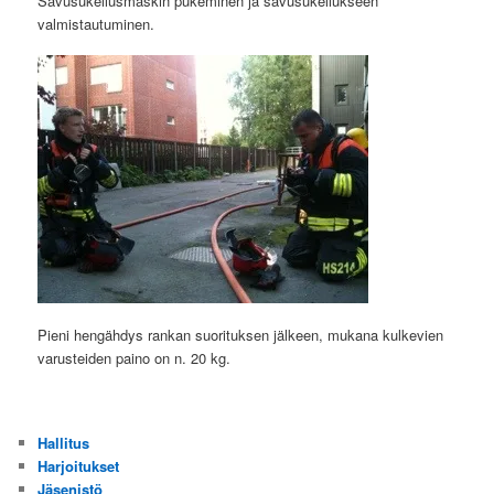
Savusukellusmaskin pukeminen ja savusukellukseen
valmistautuminen.
Pieni hengähdys rankan suorituksen jälkeen, mukana kulkevien
varusteiden paino on n. 20 kg.
Hallitus
Harjoitukset
Jäsenistö