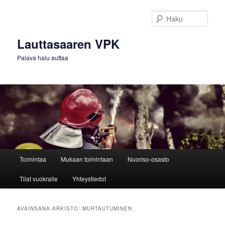
Siirry
Siirry
sisältöön
toissijaiseen
Haku
sisältöön
Lauttasaaren VPK
Palava halu auttaa
Päävalikko
Toimintaa
Mukaan toimintaan
Nuoriso-osasto
Tilat vuokralle
Yhteystiedot
AVAINSANA-ARKISTO:
MURTAUTUMINEN