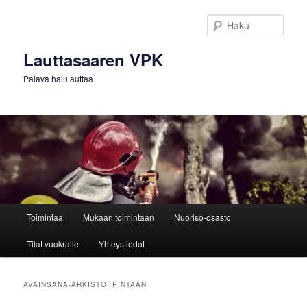
Siirry
Siirry
sisältöön
toissijaiseen
Haku
sisältöön
Lauttasaaren VPK
Palava halu auttaa
Päävalikko
Toimintaa
Mukaan toimintaan
Nuoriso-osasto
Tilat vuokralle
Yhteystiedot
AVAINSANA-ARKISTO:
PINTAAN