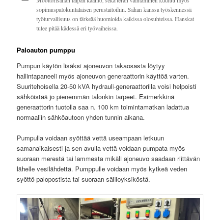
sopimuspalokuntalaisen perustaitoihin. Sahan kanssa työskennessä
työturvallisuus on tärkeää huomioida kaikissa olosuhteissa. Hanskat
tulee pitää kädessä eri työvaiheissa.
Paloauton pumppu
Pumpun käytön lisäksi ajoneuvon takaosasta löytyy
hallintapaneeli myös ajoneuvon generaattorin käyttöä varten.
Suuritehoisella 20-50 kVA hydrauli-generaattorilla voisi helpoisti
sähköistää jo pienemmän talonkin tarpeet. Esimerkkinä
generaattorin tuotolla saa n. 100 km toimintamatkan ladattua
normaaliin sähköautoon yhden tunnin aikana.
Pumpulla voidaan syöttää vettä useampaan letkuun
samanaikaisesti ja sen avulla vettä voidaan pumpata myös
suoraan merestä tai lammesta mikäli ajoneuvo saadaan riittävän
lähelle vesilähdettä. Pumppulle voidaan myös kytkeä veden
syöttö palopostista tai suoraan säilioyksiköstä.