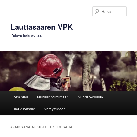
Siirry
Siirry
sisältöön
toissijaiseen
Haku
sisältöön
Lauttasaaren VPK
Palava halu auttaa
Päävalikko
Toimintaa
Mukaan toimintaan
Nuoriso-osasto
Tilat vuokralle
Yhteystiedot
AVAINSANA-ARKISTO:
PYÖRÖSAHA