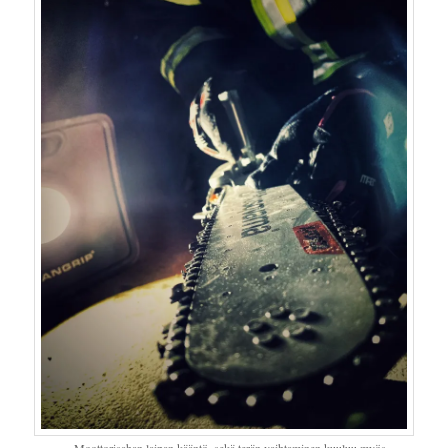
Moottorisahan laipan kääntö, sekä terän vaihtaminen kuuluu myös