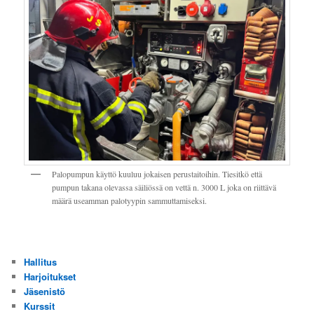
Palopumpun käyttö kuuluu jokaisen perustaitoihin. Tiesitkö että
pumpun takana olevassa säiliössä on vettä n. 3000 L joka on riittävä
määrä useamman palotyypin sammuttamiseksi.
Hallitus
Harjoitukset
Jäsenistö
Kurssit