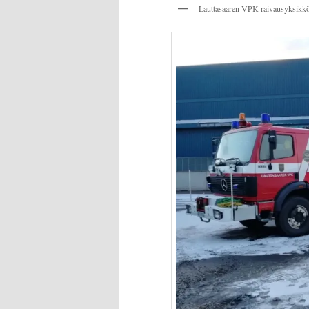
Lauttasaaren VPK raivausyksikkö 