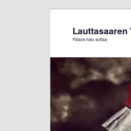
Siirry
Siirry
sisältöön
toissijaiseen
sisältöön
Lauttasaaren
Palava halu auttaa