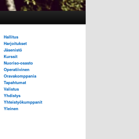
Hallitus
Harjoitukset
Jäsenistö
Kurssit
Nuoriso-osasto
Operatiivinen
Oravakomppania
Tapahtumat
Valistus
Yhdistys
Yhteistyökumppanit
Yleinen