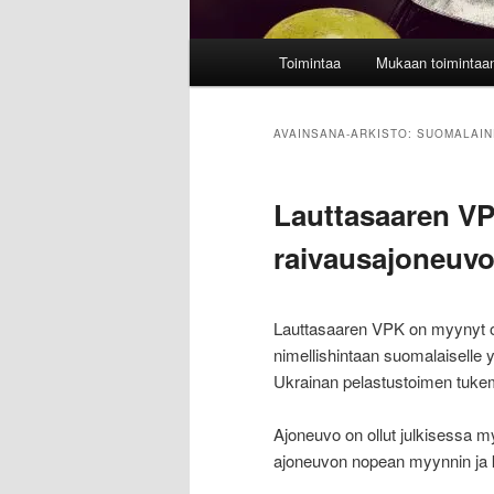
Päävalikko
Toimintaa
Mukaan toimintaa
AVAINSANA-ARKISTO:
SUOMALAIN
Lauttasaaren VP
raivausajoneuv
Lauttasaaren VPK on myynyt op
nimellishintaan suomalaiselle y
Ukrainan pelastustoimen tuke
Ajoneuvo on ollut julkisessa m
ajoneuvon nopean myynnin ja 