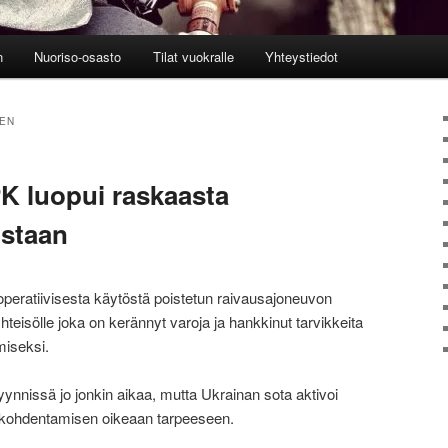
n
Nuoriso-osasto
Tilat vuokralle
Yhteystiedot
EN
K luopui raskaasta
ostaan
eratiivisesta käytöstä poistetun raivausajoneuvon
hteisölle joka on kerännyt varoja ja hankkinut tarvikkeita
miseksi.
yynnissä jo jonkin aikaa, mutta Ukrainan sota aktivoi
kohdentamisen oikeaan tarpeeseen.