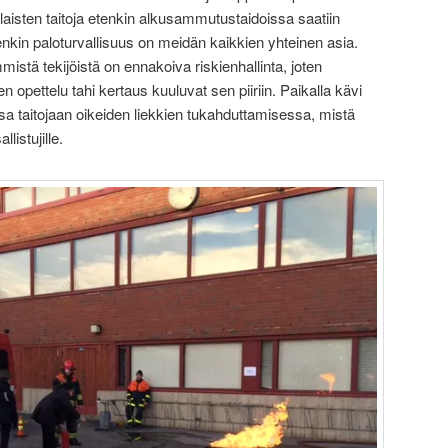
alaisten taitoja etenkin alkusammutustaidoissa saatiin
enkin paloturvallisuus on meidän kaikkien yhteinen asia.
mistä tekijöistä on ennakoiva riskienhallinta, joten
n opettelu tahi kertaus kuuluvat sen piiriin. Paikalla kävi
 taitojaan oikeiden liekkien tukahduttamisessa, mistä
llistujille.