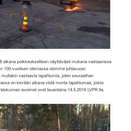
aikana poikkeuksellisen näyttävästi mukana vastaavissa
on 100-vuotisen olemassa olomme juhlavuosi.
muitakin vastaavia tapahtumia, joten seuraathan
uvassa on kevään aikana vielä monta tapahtumaa, joista
t Palokunnan avoimet ovet lauantaina 14.5.2016 LVPK:lla.