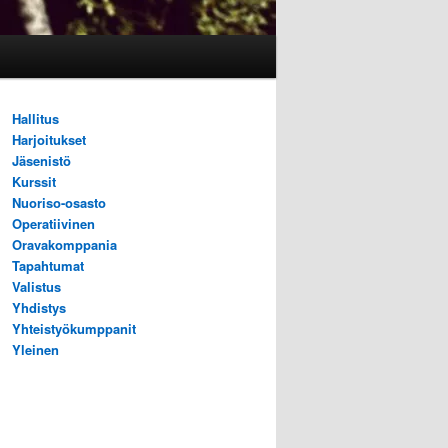
Hallitus
Harjoitukset
Jäsenistö
Kurssit
Nuoriso-osasto
Operatiivinen
Oravakomppania
Tapahtumat
Valistus
Yhdistys
Yhteistyökumppanit
Yleinen