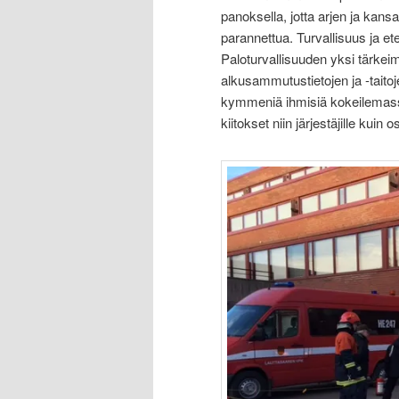
panoksella, jotta arjen ja kans
parannettua. Turvallisuus ja et
Paloturvallisuuden yksi tärkeim
alkusammutustietojen ja -taitoje
kymmeniä ihmisiä kokeilemassa
kiitokset niin järjestäjille kuin osa