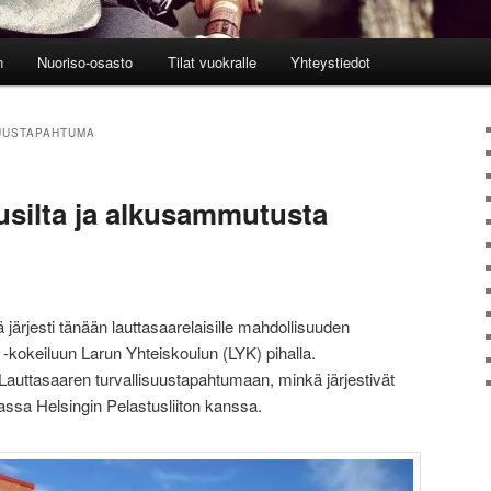
n
Nuoriso-osasto
Tilat vuokralle
Yhteystiedot
UUSTAPAHTUMA
usilta ja alkusammutusta
ärjesti tänään lauttasaarelaisille mahdollisuuden
kokeiluun Larun Yhteiskoulun (LYK) pihalla.
Lauttasaaren turvallisuustapahtumaan, minkä järjestivät
assa Helsingin Pelastusliiton kanssa.