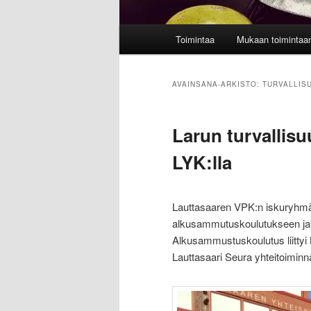
Päävalikko
Toimintaa
Mukaan toimintaa
AVAINSANA-ARKISTO:
TURVALLIS
Larun turvallisu
LYK:lla
Lauttasaaren VPK:n iskuryhmä j
alkusammutuskoulutukseen ja -
Alkusammustuskoulutus liittyi 
Lauttasaari Seura yhteitoiminn