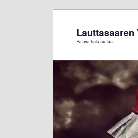
Siirry
Siirry
sisältöön
toissijaiseen
sisältöön
Lauttasaaren
Palava halu auttaa