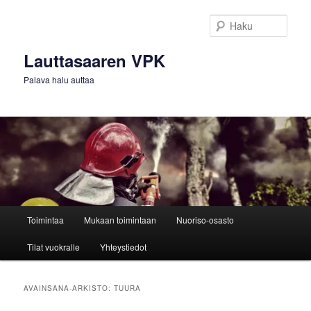
Siirry
Siirry
sisältöön
toissijaiseen
Haku
sisältöön
Lauttasaaren VPK
Palava halu auttaa
Päävalikko
Toimintaa
Mukaan toimintaan
Nuoriso-osasto
Tilat vuokralle
Yhteystiedot
AVAINSANA-ARKISTO:
TUURA