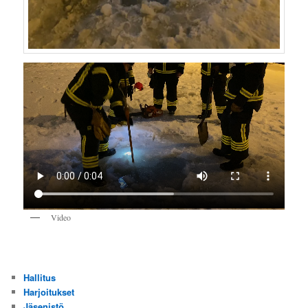
Video
Hallitus
Harjoitukset
Jäsenistö