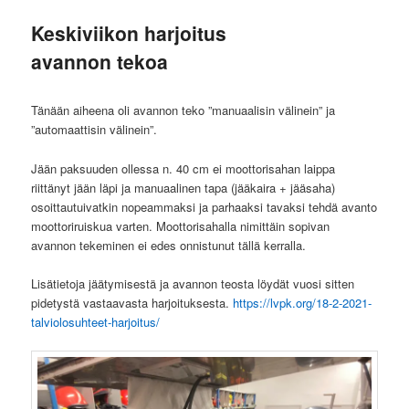
Keskiviikon harjoitus
avannon tekoa
Tänään aiheena oli avannon teko ”manuaalisin välinein” ja
”automaattisin välinein”.
Jään paksuuden ollessa n. 40 cm ei moottorisahan laippa
riittänyt jään läpi ja manuaalinen tapa (jääkaira + jääsaha)
osoittautuivatkin nopeammaksi ja parhaaksi tavaksi tehdä avanto
moottoriruiskua varten. Moottorisahalla nimittäin sopivan
avannon tekeminen ei edes onnistunut tällä kerralla.
Lisätietoja jäätymisestä ja avannon teosta löydät vuosi sitten
pidetystä vastaavasta harjoituksesta.
https://lvpk.org/18-2-2021-
talviolosuhteet-harjoitus/