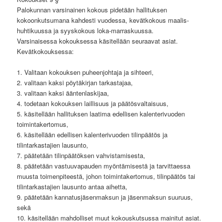
Palokunnan varsinainen kokous pidetään hallituksen
kokoonkutsumana kahdesti vuodessa, kevätkokous maalis-
huhtikuussa ja syyskokous loka-marraskuussa.
Varsinaisessa kokouksessa käsitellään seuraavat asiat.
Kevätkokouksessa:
1. Valitaan kokouksen puheenjohtaja ja sihteeri,
2. valitaan kaksi pöytäkirjan tarkastajaa,
3. valitaan kaksi ääntenlaskijaa,
4. todetaan kokouksen laillisuus ja päätösvaltaisuus,
5. käsitellään hallituksen laatima edellisen kalenterivuoden
toimintakertomus,
6. käsitellään edellisen kalenterivuoden tilinpäätös ja
tilintarkastajien lausunto,
7. päätetään tilinpäätöksen vahvistamisesta,
8. päätetään vastuuvapauden myöntämisestä ja tarvittaessa
muusta toimenpiteestä, johon toimintakertomus, tilinpäätös tai
tilintarkastajien lausunto antaa aihetta,
9. päätetään kannatusjäsenmaksun ja jäsenmaksun suuruus,
sekä
10. käsitellään mahdolliset muut kokouskutsussa mainitut asiat.