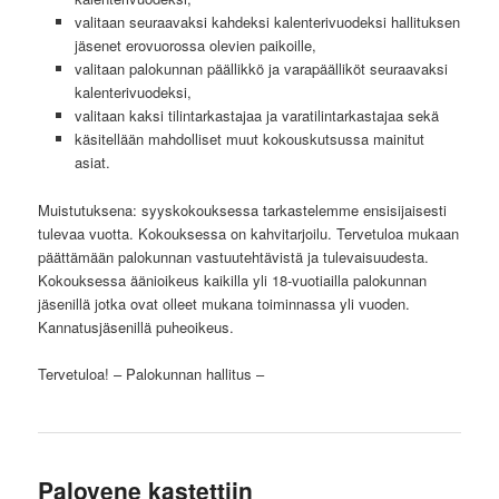
valitaan seuraavaksi kahdeksi kalenterivuodeksi hallituksen
jäsenet erovuorossa olevien paikoille,
valitaan palokunnan päällikkö ja varapäälliköt seuraavaksi
kalenterivuodeksi,
valitaan kaksi tilintarkastajaa ja varatilintarkastajaa sekä
käsitellään mahdolliset muut kokouskutsussa mainitut
asiat.
Muistutuksena: syyskokouksessa tarkastelemme ensisijaisesti
tulevaa vuotta. Kokouksessa on kahvitarjoilu. Tervetuloa mukaan
päättämään palokunnan vastuutehtävistä ja tulevaisuudesta.
Kokouksessa äänioikeus kaikilla yli 18-vuotiailla palokunnan
jäsenillä jotka ovat olleet mukana toiminnassa yli vuoden.
Kannatusjäsenillä puheoikeus.
Tervetuloa! – Palokunnan hallitus –
Palovene kastettiin