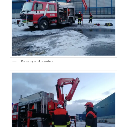
Raivausyksikkö nosturi