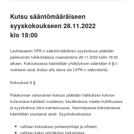
Kutsu sääntömääräiseen
syyskokoukseen 28.11.2022
klo 18:00
Lauttasaaren VPK:n sääntömääräinen syyskokous pidetään
palokunnan tukikohdassa maanantaina 28.11.2022 kello 18:00
alkaen. Kokouksessa käsitellään yhdistyksen sääntöjen 9 §:n
mukaiset asiat (katso alla oleva ote LVPK:n säännöistä).
Kokoukset 9 §
Palokunnan varsinainen kokous pidetään hallituksen kokoon
kutsumana kahdesti vuodessa, kevätkokous maalis-huhtikuussa
ja syyskokous loka-marraskuussa. Varsinaisessa kokouksessa
käsitellään seuraavat asiat: Syyskokouksessa
valitaan kokouksen puheenjohtaja ja sihteeri,
valitaan kaksi pöytäkirjan tarkastajaa,