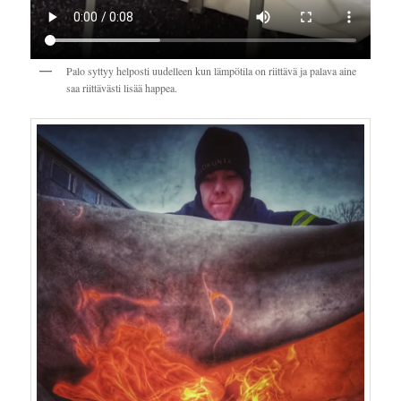
Palo syttyy helposti uudelleen kun lämpötila on riittävä ja palava aine
saa riittävästi lisää happea.