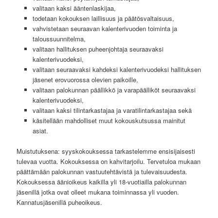
valitaan kaksi ääntenlaskijaa,
todetaan kokouksen laillisuus ja päätösvaltaisuus,
vahvistetaan seuraavan kalenterivuoden toiminta ja
taloussuunnitelma,
valitaan hallituksen puheenjohtaja seuraavaksi
kalenterivuodeksi,
valitaan seuraavaksi kahdeksi kalenterivuodeksi hallituksen
jäsenet erovuorossa olevien paikoille,
valitaan palokunnan päällikkö ja varapäälliköt seuraavaksi
kalenterivuodeksi,
valitaan kaksi tilintarkastajaa ja varatilintarkastajaa sekä
käsitellään mahdolliset muut kokouskutsussa mainitut
asiat.
Muistutuksena: syyskokouksessa tarkastelemme ensisijaisesti
tulevaa vuotta. Kokouksessa on kahvitarjoilu. Tervetuloa mukaan
päättämään palokunnan vastuutehtävistä ja tulevaisuudesta.
Kokouksessa äänioikeus kaikilla yli 18-vuotiailla palokunnan
jäsenillä jotka ovat olleet mukana toiminnassa yli vuoden.
Kannatusjäsenillä puheoikeus.