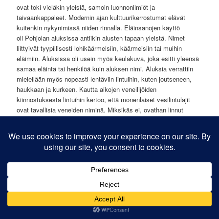
ovat toki vieläkin yleisiä, samoin luonnonilmiöt ja
taivaankappaleet. Modernin ajan kulttuurikerrostumat elävät
kuitenkin nykynimissä niiden rinnalla. Eläinsanojen käyttö
oli Pohjolan aluksissa antiikin alusten tapaan yleistä. Nimet
liittyivät tyypillisesti lohikäärmeisiin, käärmeisiin tai muihin
eläimiin. Aluksissa oli usein myös keulakuva, joka esitti yleensä
samaa eläintä tai henkilöä kuin aluksen nimi. Aluksia verrattiin
mielellään myös nopeasti lentäviin lintuihin, kuten joutseneen,
haukkaan ja kurkeen. Kautta aikojen veneilijöiden
kiinnostuksesta lintuihin kertoo, että monenlaiset vesilintulajit
ovat tavallisia veneiden niminä. Miksikäs ei, ovathan linnut
vesillä aina seurana. Hyvän lentäjän nimi sopii ketterästi
purjehtivalle veneelle, ja mielellään myös kauniisti sointuvalla
kielellä.
Perehdyttyämme huolella palokunnan 105-vuotiseen historiaan,
ei veneelle ollut vaikea keksiä nimiehdotuksia. Esityksestäni ja
palokunnan hallituksen siunaamana palokunnan neljäs
palovene ”HE248” kastettiin neitsytnimeltään ”Fogeliksi”.