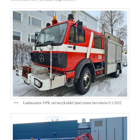
Lauttasaaren VPK raivausyksikkö juuri ennen luovutusta 9.3.2022