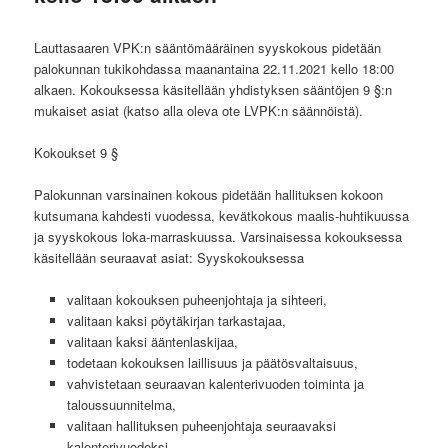
Lauttasaaren VPK:n sääntömääräinen syyskokous pidetään
palokunnan tukikohdassa maanantaina 22.11.2021 kello 18:00
alkaen. Kokouksessa käsitellään yhdistyksen sääntöjen 9 §:n
mukaiset asiat (katso alla oleva ote LVPK:n säännöistä).
Kokoukset 9 §
Palokunnan varsinainen kokous pidetään hallituksen kokoon
kutsumana kahdesti vuodessa, kevätkokous maalis-huhtikuussa
ja syyskokous loka-marraskuussa. Varsinaisessa kokouksessa
käsitellään seuraavat asiat: Syyskokouksessa
valitaan kokouksen puheenjohtaja ja sihteeri,
valitaan kaksi pöytäkirjan tarkastajaa,
valitaan kaksi ääntenlaskijaa,
todetaan kokouksen laillisuus ja päätösvaltaisuus,
vahvistetaan seuraavan kalenterivuoden toiminta ja
taloussuunnitelma,
valitaan hallituksen puheenjohtaja seuraavaksi
kalenterivuodeksi,