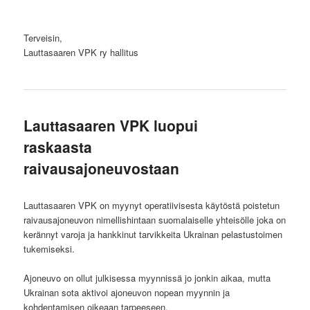
Terveisin,
Lauttasaaren VPK ry hallitus
Lauttasaaren VPK luopui
raskaasta
raivausajoneuvostaan
Lauttasaaren VPK on myynyt operatiivisesta käytöstä poistetun
raivausajoneuvon nimellishintaan suomalaiselle yhteisölle joka on
kerännyt varoja ja hankkinut tarvikkeita Ukrainan pelastustoimen
tukemiseksi.
Ajoneuvo on ollut julkisessa myynnissä jo jonkin aikaa, mutta
Ukrainan sota aktivoi ajoneuvon nopean myynnin ja
kohdentamisen oikeaan tarpeeseen.