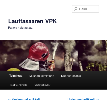
Siirry
Siirry
sisältöön
toissijaiseen
Haku
sisältöön
Lauttasaaren VPK
Palava halu auttaa
Päävalikko
Toimintaa
Mukaan toimintaan
Nuoriso-osasto
Tilat vuokralle
Yhteystiedot
Artikkelien
←
Vanhemmat artikkelit
Uudemmat artikkelit
→
selaus