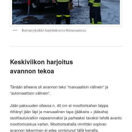
Raivausyksikkö harjoituksessa Hernesaaressa
Keskiviikon harjoitus
avannon tekoa
Tänään aiheena oli avannon teko ”manuaalisin välinein” ja
”automaattisin välinein”.
Jään paksuuden ollessa n. 40 cm ei moottorisahan laippa
riittänyt jään läpi ja manuaalinen tapa (jääkaira + jääsaha)
osoittautuivatkin nopeammaksi ja parhaaksi tavaksi tehdä avanto
moottoriruiskua varten. Moottorisahalla nimittäin sopivan
avannon tekeminen ei edes onnistunut tällä kerralla.